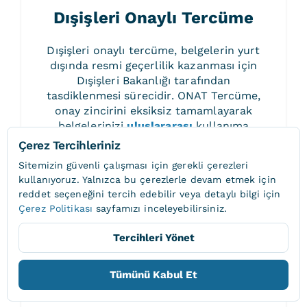
Dışişleri Onaylı Tercüme
Dışişleri onaylı tercüme, belgelerin yurt
dışında resmi geçerlilik kazanması için
Dışişleri Bakanlığı tarafından
tasdiklenmesi sürecidir. ONAT Tercüme,
onay zincirini eksiksiz tamamlayarak
belgelerinizi
uluslararası
kullanıma
hazırlar.
Çerez Tercihleriniz
Sitemizin güvenli çalışması için gerekli çerezleri
kullanıyoruz. Yalnızca bu çerezlerle devam etmek için
reddet
seçeneğini tercih edebilir veya detaylı bilgi için
Çerez Politikası
sayfamızı inceleyebilirsiniz.
Tercihleri Yönet
Konsolosluk Onaylı
Tümünü Kabul Et
Tercüme