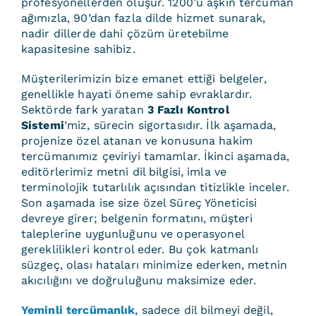
profesyonellerden oluşur. 1200’ü aşkın tercüman
ağımızla, 90’dan fazla dilde hizmet sunarak,
nadir dillerde dahi çözüm üretebilme
kapasitesine sahibiz.
Müşterilerimizin bize emanet ettiği belgeler,
genellikle hayati öneme sahip evraklardır.
Sektörde fark yaratan
3 Fazlı Kontrol
Sistemi
’miz, sürecin sigortasıdır. İlk aşamada,
projenize özel atanan ve konusuna hakim
tercümanımız çeviriyi tamamlar. İkinci aşamada,
editörlerimiz metni dil bilgisi, imla ve
terminolojik tutarlılık açısından titizlikle inceler.
Son aşamada ise size özel Süreç Yöneticisi
devreye girer; belgenin formatını, müşteri
taleplerine uygunluğunu ve operasyonel
gereklilikleri kontrol eder. Bu çok katmanlı
süzgeç, olası hataları minimize ederken, metnin
akıcılığını ve doğruluğunu maksimize eder.
Yeminli tercümanlık
, sadece dil bilmeyi değil,