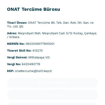
ONAT Tercüme Bürosu
Ticari Ünvan:
ONAT Tercüme Bil. Tek. Dan. Rek. İth. San. ve
Tic. Ltd. Şti.
Adres:
Meşrutiyet Mah. Meşrutiyet Cad. 5/12 Kızılay, Çankaya
/ Ankara
MERSİS No:
0642049077900001
Ticaret Sicil No:
413270
Vergi Dairesi:
Mithatpaşa V.D.
Vergi No:
6420490779
KEP:
onattercume@hs01.kep.tr
(850) 532 78 72
Whatsapp