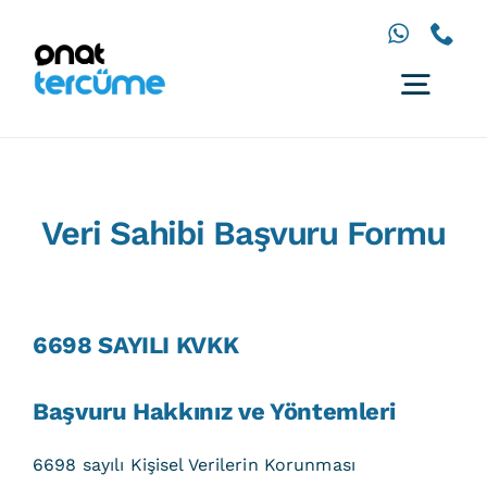
İçeriğe
geç
Togg
Navig
Anasayfa
Diller
Veri Sahibi Başvuru Formu
Hizmetler
Çözümler
İletişim
6698 SAYILI KVKK
Başvuru Hakkınız ve Yöntemleri
6698 sayılı Kişisel Verilerin Korunması