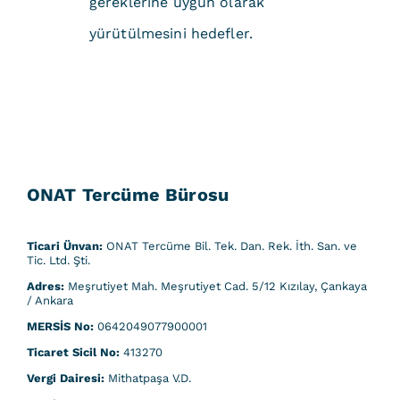
gereklerine uygun olarak
yürütülmesini hedefler.
ONAT Tercüme Bürosu
Ticari Ünvan:
ONAT Tercüme Bil. Tek. Dan. Rek. İth. San. ve
Tic. Ltd. Şti.
Adres:
Meşrutiyet Mah. Meşrutiyet Cad. 5/12 Kızılay, Çankaya
/ Ankara
MERSİS No:
0642049077900001
Ticaret Sicil No:
413270
Vergi Dairesi:
Mithatpaşa V.D.