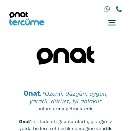
İçeriğe
geç
Togg
Navig
Anasayfa
Diller
Hizmetler
Çözümler
İletişim
Onat
Özenli, düzgün, uygun,
, “
yararlı, dürüst, iyi ahlaklı
.”
anlamlarına gelmektedir.
Onat
‘ın; ifade ettiği anlamlarla, çıktığımız
yolda bizlere rehberlik edeceğine ve
etik