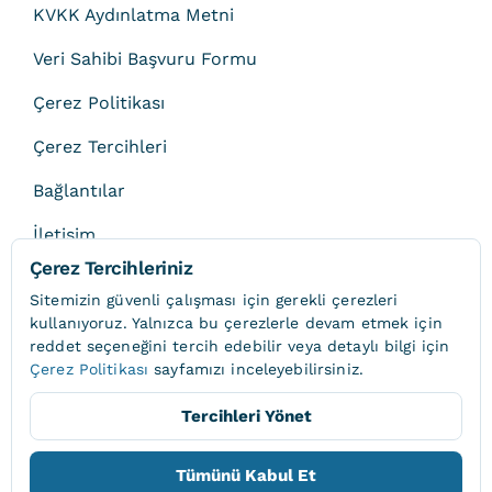
KVKK Aydınlatma Metni
Veri Sahibi Başvuru Formu
Çerez Politikası
Çerez Tercihleri
Bağlantılar
İletişim
Çerez Tercihleriniz
Sitemizin güvenli çalışması için gerekli çerezleri
kullanıyoruz. Yalnızca bu çerezlerle devam etmek için
reddet
seçeneğini tercih edebilir veya detaylı bilgi için
© 2013 - 2026 • Onat
Çerez Politikası
sayfamızı inceleyebilirsiniz.
Tercihleri Yönet
Yukarı
Tümünü Kabul Et