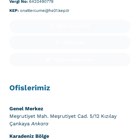
Vergi No:
6420490779
KEP:
onattercume@hs01.kep.tr
(850) 532 78 72
Whatsapp
bilgi@onatpro.com
Ofislerimiz
Genel Merkez
Meşrutiyet Mah. Meşrutiyet Cad. 5/12 Kızılay
Çankaya
Ankara
Karadeniz Bölge