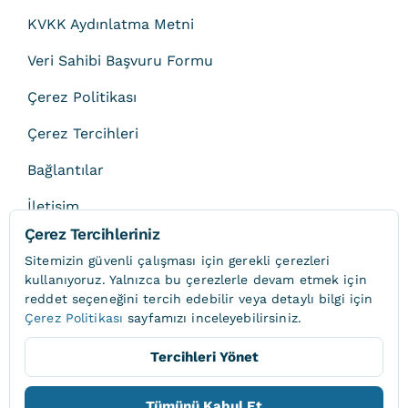
KVKK Aydınlatma Metni
Veri Sahibi Başvuru Formu
Çerez Politikası
Çerez Tercihleri
Bağlantılar
İletişim
Çerez Tercihleriniz
Sitemizin güvenli çalışması için gerekli çerezleri
kullanıyoruz. Yalnızca bu çerezlerle devam etmek için
reddet
seçeneğini tercih edebilir veya detaylı bilgi için
© 2013 - 2026 • Onat
Çerez Politikası
sayfamızı inceleyebilirsiniz.
Tercihleri Yönet
Yukarı
Tümünü Kabul Et