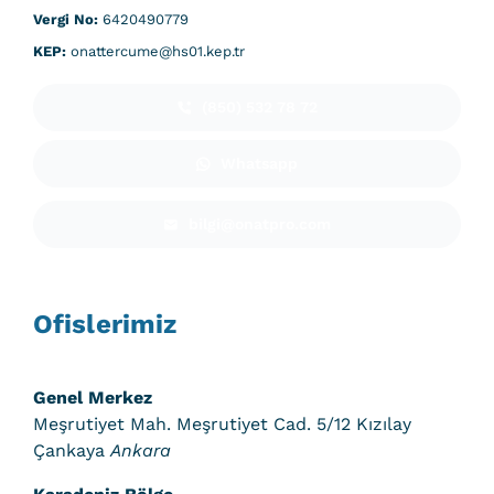
Vergi No:
6420490779
KEP:
onattercume@hs01.kep.tr
(850) 532 78 72
Whatsapp
bilgi@onatpro.com
Ofislerimiz
Genel Merkez
Meşrutiyet Mah. Meşrutiyet Cad. 5/12 Kızılay
Çankaya
Ankara