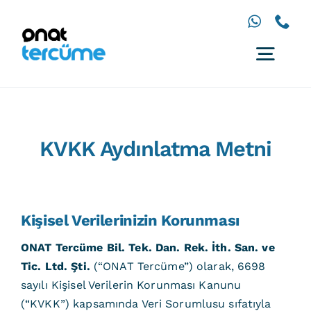
İçeriğe
geç
Togg
Navig
Anasayfa
Diller
KVKK Aydınlatma Metni
Hizmetler
Çözümler
İletişim
Kişisel Verilerinizin Korunması
ONAT Tercüme Bil. Tek. Dan. Rek. İth. San. ve
Tic. Ltd. Şti.
(“ONAT Tercüme”) olarak, 6698
sayılı Kişisel Verilerin Korunması Kanunu
(“KVKK”) kapsamında Veri Sorumlusu sıfatıyla