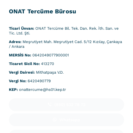
ONAT Tercüme Bürosu
Ticari Ünvan:
ONAT Tercüme Bil. Tek. Dan. Rek. İth. San. ve
Tic. Ltd. Şti.
Adres:
Meşrutiyet Mah. Meşrutiyet Cad. 5/12 Kızılay, Çankaya
/ Ankara
MERSİS No:
0642049077900001
Ticaret Sicil No:
413270
Vergi Dairesi:
Mithatpaşa V.D.
Vergi No:
6420490779
KEP:
onattercume@hs01.kep.tr
(850) 532 78 72
Whatsapp