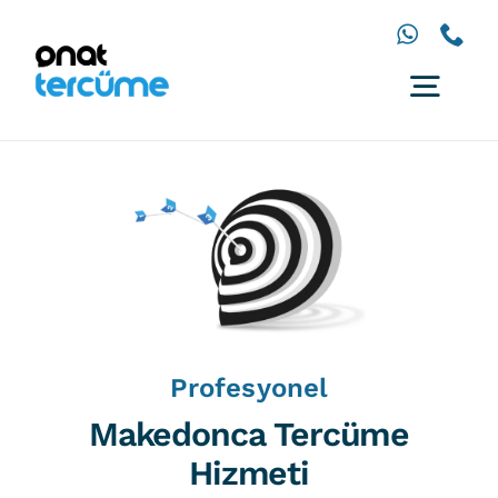
İçeriğe
geç
Togg
Navig
Anasayfa
Diller
Hizmetler
Çözümler
İletişim
Profesyonel
Makedonca Tercüme
Hizmeti