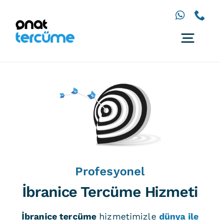
İçeriğe
geç
Togg
Navig
Anasayfa
Diller
Hizmetler
Çözümler
İletişim
Profesyonel
İbranice Tercüme Hizmeti
İbranice tercüme
hizmetimizle
dünya ile