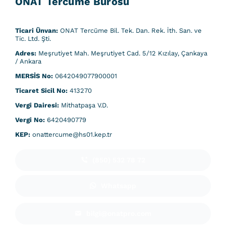
ONAT Tercüme Bürosu
Ticari Ünvan:
ONAT Tercüme Bil. Tek. Dan. Rek. İth. San. ve
Tic. Ltd. Şti.
Adres:
Meşrutiyet Mah. Meşrutiyet Cad. 5/12 Kızılay, Çankaya
/ Ankara
MERSİS No:
0642049077900001
Ticaret Sicil No:
413270
Vergi Dairesi:
Mithatpaşa V.D.
Vergi No:
6420490779
KEP:
onattercume@hs01.kep.tr
(850) 532 78 72
Whatsapp
bilgi@onatpro.com