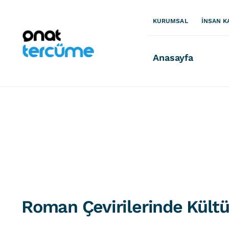
İçeriğe
geç
KURUMSAL
İNSAN K
Anasayfa
Roman Çevirilerinde Kült