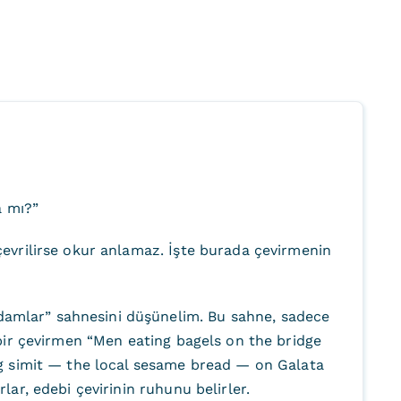
a mı?”
çevrilirse okur anlamaz. İşte burada çevirmenin
damlar” sahnesini düşünelim. Bu sahne, sadece
bir çevirmen “Men eating bagels on the bridge
ng simit — the local sesame bread — on Galata
ar, edebi çevirinin ruhunu belirler.