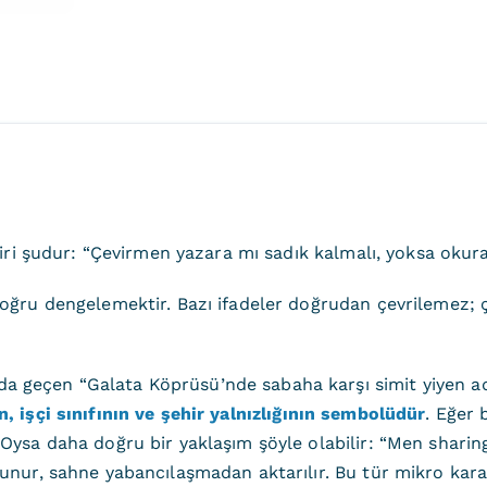
biri şudur: “Çevirmen yazara mı sadık kalmalı, yoksa okur
doğru dengelemektir. Bazı ifadeler doğrudan çevrilemez; 
 geçen “Galata Köprüsü’nde sabaha karşı simit yiyen a
, işçi sınıfının ve şehir yalnızlığının sembolüdür
. Eğer 
 Oysa daha doğru bir yaklaşım şöyle olabilir: “Men shari
unur, sahne yabancılaşmadan aktarılır. Bu tür mikro kararl