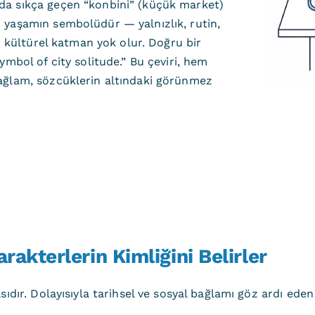
da sıkça geçen “konbini” (küçük market)
 yaşamın sembolüdür — yalnızlık, rutin,
u kültürel katman yok olur. Doğru bir
mbol of city solitude.” Bu çeviri, hem
ağlam, sözcüklerin altındaki görünmez
rakterlerin Kimliğini Belirler
dır. Dolayısıyla tarihsel ve sosyal bağlamı göz ardı eden bi