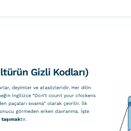
ltürün Gizli Kodları)
r, deyimler ve atasözleridir. Her dilin
eğin İngilizce “Don’t count your chickens
 paçaları sıvama” olarak çevrilir. İlk
sonucu görmeden erken davranma. İşte
i taşımak
tır.