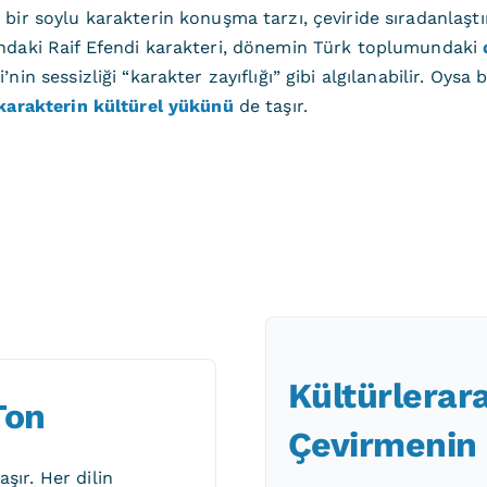
ir soylu karakterin konuşma tarzı, çeviride sıradanlaştır
ndaki Raif Efendi karakteri, dönemin Türk toplumundaki
n sessizliği “karakter zayıflığı” gibi algılanabilir. Oysa 
karakterin kültürel yükünü
de taşır.
Kültürlerar
Ton
Çevirmenin
şır. Her dilin