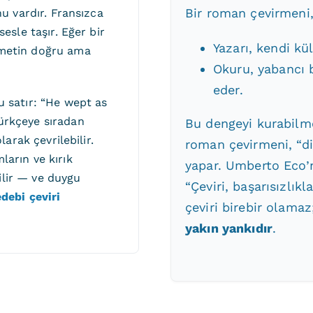
Bir roman çevirmeni,
nu vardır. Fransızca
esle taşır. Eğer bir
Yazarı, kendi kü
 metin doğru ama
Okuru, yabancı 
eder.
u satır: “He wept as
ürkçeye sıradan
Bu dengeyi kurabilm
larak çevrilebilir.
roman çevirmeni, “dil
arın ve kırık
yapar. Umberto Eco
rilir — ve duygu
“Çeviri, başarısızlıkl
debi çeviri
çeviri birebir olamaz;
yakın yankıdır
.