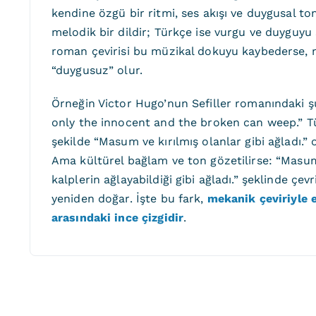
kendine özgü bir ritmi, ses akışı ve duygusal to
melodik bir dildir; Türkçe ise vurgu ve duyguyu s
roman çevirisi bu müzikal dokuyu kaybederse,
“duygusuz” olur.
Örneğin Victor Hugo’nun Sefiller romanındaki ş
only the innocent and the broken can weep.” T
şekilde “Masum ve kırılmış olanlar gibi ağladı.” o
Ama kültürel bağlam ve ton gözetilirse: “Masuml
kalplerin ağlayabildiği gibi ağladı.” şeklinde çev
yeniden doğar. İşte bu fark,
mekanik çeviriyle e
arasındaki ince çizgidir
.