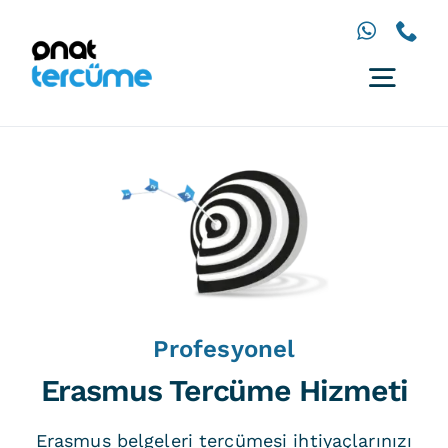
İçeriğe
geç
Togg
Navig
Anasayfa
Diller
Hizmetler
Çözümler
İletişim
Profesyonel
Erasmus Tercüme Hizmeti
Erasmus belgeleri tercümesi ihtiyaçlarınızı