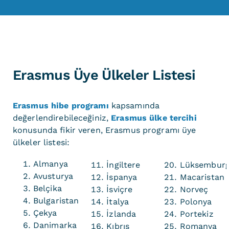
Erasmus Üye Ülkeler Listesi
Erasmus hibe programı
kapsamında
değerlendirebileceğiniz,
Erasmus ülke tercihi
konusunda fikir veren, Erasmus programı üye
ülkeler listesi:
Almanya
İngiltere
Lüksembur
Avusturya
İspanya
Macaristan
Belçika
İsviçre
Norveç
Bulgaristan
İtalya
Polonya
Çekya
İzlanda
Portekiz
Danimarka
Kıbrıs
Romanya