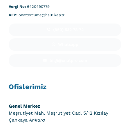
Vergi No:
6420490779
KEP:
onattercume@hs01.kep.tr
(850) 532 78 72
Whatsapp
bilgi@onatpro.com
Ofislerimiz
Genel Merkez
Meşrutiyet Mah. Meşrutiyet Cad. 5/12 Kızılay
Çankaya
Ankara