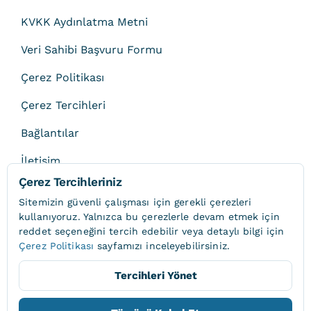
KVKK Aydınlatma Metni
Veri Sahibi Başvuru Formu
Çerez Politikası
Çerez Tercihleri
Bağlantılar
İletişim
Çerez Tercihleriniz
Sitemizin güvenli çalışması için gerekli çerezleri
kullanıyoruz. Yalnızca bu çerezlerle devam etmek için
reddet
seçeneğini tercih edebilir veya detaylı bilgi için
© 2013 - 2026 • Onat
Çerez Politikası
sayfamızı inceleyebilirsiniz.
Tercihleri Yönet
Yukarı