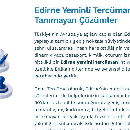
Edirne Yeminli Tercüman 
Tanımayan Çözümler
Türkiye’nin Avrupa’ya açılan kapısı olan 
yapısıyla tam bir geçiş noktası hüviyetinde
şehri uluslararası insan hareketliliğinin ve
dinamik yapı, pasaport, kimlik, oturum izni 
nitelikli bir
Edirne yeminli tercüman
ihtiy
özellikle Balkan dillerinde ve evrensel dil
beraberinde getirir.
Onat Tercüme olarak, Edirne’nin bu strate
süreçlerimizle belgelerinizin kapsamını beli
90’dan fazla dilde sunduğumuz geniş terc
uzmanlaşmış kadromuz, belgelerin hukuki 
bırakmayan bir yaklaşımla hizmet üretir. 
yakınlığını kullanarak, Edirne’den gelen t