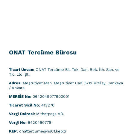
ONAT Tercüme Bürosu
Ticari Ünvan:
ONAT Tercüme Bil. Tek. Dan. Rek. İth. San. ve
Tic. Ltd. Şti.
Adres:
Meşrutiyet Mah. Meşrutiyet Cad. 5/12 Kızılay, Çankaya
/ Ankara
MERSİS No:
0642049077900001
Ticaret Sicil No:
413270
Vergi Dairesi:
Mithatpaşa V.D.
Vergi No:
6420490779
KEP:
onattercume@hs01.kep.tr