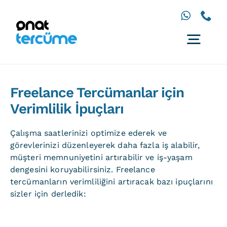
İçeriğe
geç
Togg
Navig
Anasayfa
Freelance Tercümanlar için
Diller
Verimlilik İpuçları
Hizmetler
Çalışma saatlerinizi optimize ederek ve
Çözümler
görevlerinizi düzenleyerek daha fazla iş alabilir,
müşteri memnuniyetini artırabilir ve iş-yaşam
İletişim
dengesini koruyabilirsiniz. Freelance
tercümanların verimliliğini artıracak bazı ipuçlarını
sizler için derledik: