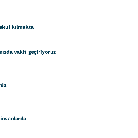
makul kılmakta
ızda vakit geçiriyoruz
rda
 insanlarda