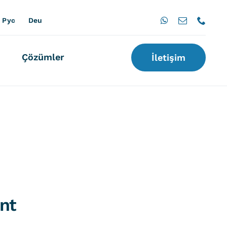
Pус
Deu
Çözümler
İletişim
nt