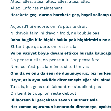
Allez, allez, allez, allez, allez, allez, allez
Allez, Enfoirés maintenant
Harekete geç, durma harekete geç, haydi sallanıp
Aujourd’hui encore, on n’a plus le droit
Ni d’avoir faim, ni d’avoir froid, ne l’oublie pas
Daha bugün bile hiçbir hakkı yok hiçbirimizin ne 
Et tant que ça dure, on restera là
Ve bu vaziyet böyle devam ettikçe burada kalacağı
On pense à elle, on pense à lui, on pense à toi
Non, ce n’est pas la même, si tu t’en vas
Onu da ve onu da seni de düşünüyoruz, biz herkesin
Hayır, asla aynı şekilde direnemeyiz eğer bizi şimd
Tu sais, les gens qui s’aiment ne s’oublient pas
On tient le coup, on reste debout
Biliyorsun ki gerçekten seven unutmaz asla
Her zaman uçurumun kenarında direnmeye, ayakta 