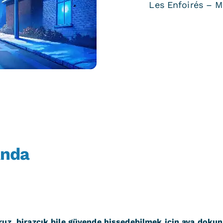
Les Enfoirés – M
Anda
oruz, birazcık bile güvende hissedebilmek için aya doku