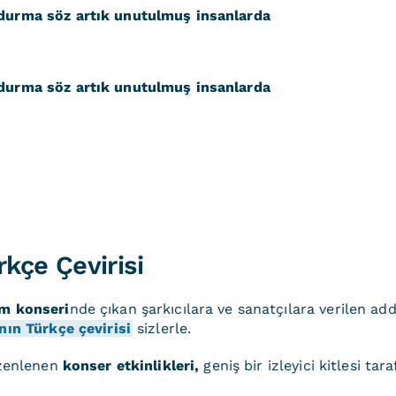
 durma söz artık unutulmuş insanlarda
 durma söz artık unutulmuş insanlarda
kçe Çevirisi
ım konseri
nde çıkan şarkıcılara ve sanatçılara verilen add
nın Türkçe çevirisi
sizlerle.
üzenlenen
konser etkinlikleri,
geniş bir izleyici kitlesi tar