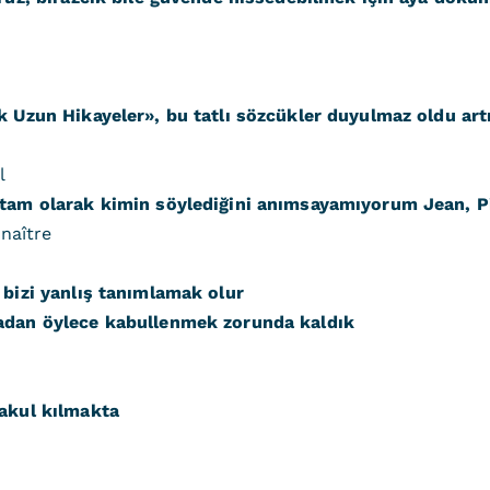
k Uzun Hikayeler», bu tatlı sözcükler duyulmaz oldu art
l
 tam olarak kimin söylediğini anımsayamıyorum Jean, Pie
nnaître
 bizi yanlış tanımlamak olur
madan öylece kabullenmek zorunda kaldık
makul kılmakta