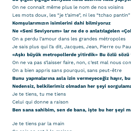
On ne connait même plus le nom de nos voisins
Les mots doux, les “je t’aime”, ni les “tchao pantin”
Komşularımızın isimlerini dahi bilmiyoruz
Ne «Seni Seviyorum» lar ne de o anlatılagelen «Ço
On a perdu l’amour dans les grandes métropoles
Je sais plus qui l’a dit, Jacques, Jean, Pierre ou Pau
«Aşkı büyük metropollerde yitirdik» Bu özlü sözü
On ne va pas s’laisser faire, non, c’est mal nous co
On a bien appris sans pourquoi, sans peut-être
Bunu yapmalarına asla izin vermeyeceğiz hayır, bu
Nedensiz, belkilerimiz olmadan her şeyi sorgula
Je te tiens, tu me tiens
Celui qui donne a raison
Ben sana sahibim, sen de bana, işte bu her şeyi 
Je te tiens par la main