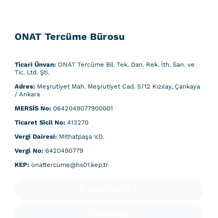
ONAT Tercüme Bürosu
Ticari Ünvan:
ONAT Tercüme Bil. Tek. Dan. Rek. İth. San. ve
Tic. Ltd. Şti.
Adres:
Meşrutiyet Mah. Meşrutiyet Cad. 5/12 Kızılay, Çankaya
/ Ankara
MERSİS No:
0642049077900001
Ticaret Sicil No:
413270
Vergi Dairesi:
Mithatpaşa V.D.
Vergi No:
6420490779
KEP:
onattercume@hs01.kep.tr
(850) 532 78 72
Whatsapp