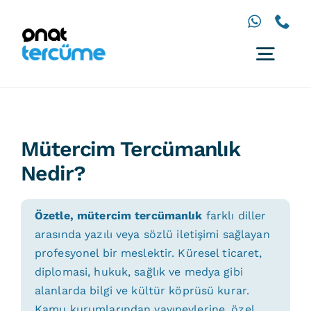
İçeriğe
geç
Togg
Navig
Anasayfa
Diller
Mütercim Tercümanlık
Hizmetler
Nedir?
Çözümler
Özetle, mütercim tercümanlık
farklı diller
İletişim
arasında yazılı veya sözlü iletişimi sağlayan
profesyonel bir meslektir. Küresel ticaret,
diplomasi, hukuk, sağlık ve medya gibi
alanlarda bilgi ve kültür köprüsü kurar.
Kamu kurumlarından yayınevlerine, özel