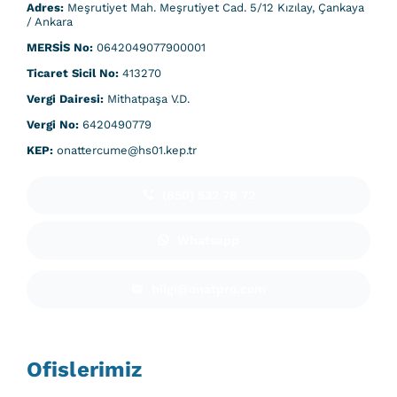
Adres:
Meşrutiyet Mah. Meşrutiyet Cad. 5/12 Kızılay, Çankaya
/ Ankara
MERSİS No:
0642049077900001
Ticaret Sicil No:
413270
Vergi Dairesi:
Mithatpaşa V.D.
Vergi No:
6420490779
KEP:
onattercume@hs01.kep.tr
(850) 532 78 72
Whatsapp
bilgi@onatpro.com
Ofislerimiz