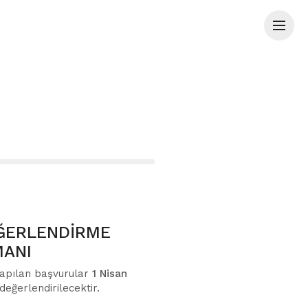
Me
ĞERLENDİRME
ANI
yapılan başvurular
1 Nisan
değerlendirilecektir.